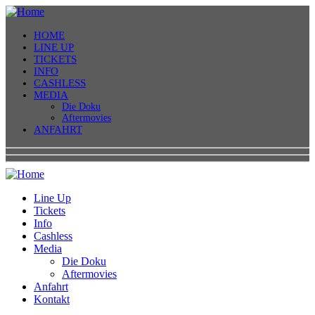
HOME
LINE UP
TICKETS
INFO
CASHLESS
MEDIA
Die Doku
Aftermovies
ANFAHRT
Line Up
Tickets
Info
Cashless
Media
Die Doku
Aftermovies
Anfahrt
Kontakt