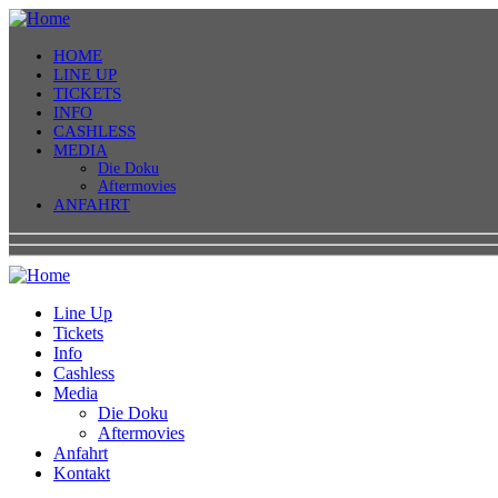
HOME
LINE UP
TICKETS
INFO
CASHLESS
MEDIA
Die Doku
Aftermovies
ANFAHRT
Line Up
Tickets
Info
Cashless
Media
Die Doku
Aftermovies
Anfahrt
Kontakt