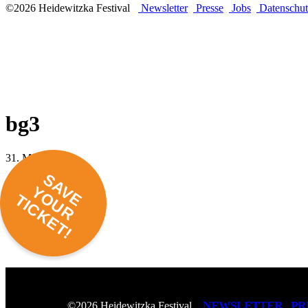
©2026 Heidewitzka Festival
Newsletter
Presse
Jobs
Datenschut
bg3
31. März 2016 -
SAVE
YOUR
TICKET!
NEWSLETTER
PR
©2026 Heidewitzka Festival