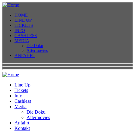
HOME
LINE UP
TICKETS
INFO
CASHLESS
MEDIA
Die Doku
Aftermovies
ANFAHRT
Line Up
Tickets
Info
Cashless
Media
Die Doku
Aftermovies
Anfahrt
Kontakt