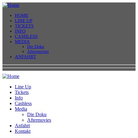
HOME
LINE UP
TICKETS
INFO
CASHLESS
MEDIA
Die Doku
Aftermovies
ANFAHRT
Line Up
Tickets
Info
Cashless
Media
Die Doku
Aftermovies
Anfahrt
Kontakt