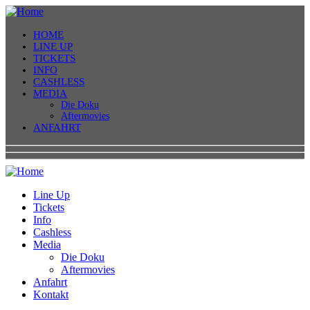
HOME
LINE UP
TICKETS
INFO
CASHLESS
MEDIA
Die Doku
Aftermovies
ANFAHRT
Line Up
Tickets
Info
Cashless
Media
Die Doku
Aftermovies
Anfahrt
Kontakt