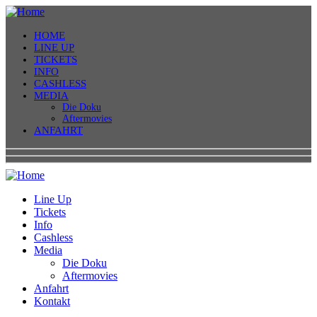
HOME
LINE UP
TICKETS
INFO
CASHLESS
MEDIA
Die Doku
Aftermovies
ANFAHRT
Line Up
Tickets
Info
Cashless
Media
Die Doku
Aftermovies
Anfahrt
Kontakt