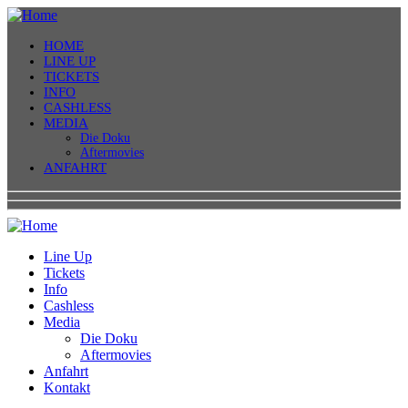
HOME
LINE UP
TICKETS
INFO
CASHLESS
MEDIA
Die Doku
Aftermovies
ANFAHRT
Line Up
Tickets
Info
Cashless
Media
Die Doku
Aftermovies
Anfahrt
Kontakt