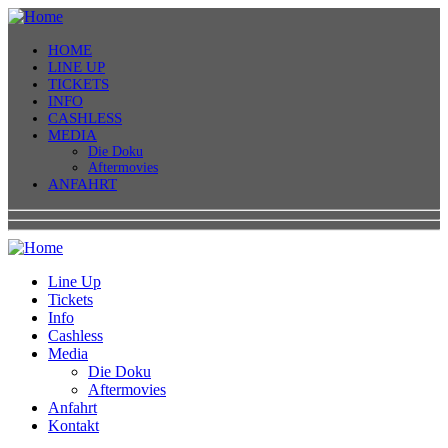
HOME
LINE UP
TICKETS
INFO
CASHLESS
MEDIA
Die Doku
Aftermovies
ANFAHRT
Line Up
Tickets
Info
Cashless
Media
Die Doku
Aftermovies
Anfahrt
Kontakt