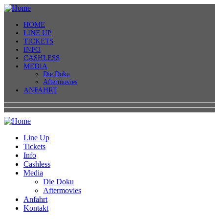
HOME
LINE UP
TICKETS
INFO
CASHLESS
MEDIA
Die Doku
Aftermovies
ANFAHRT
Line Up
Tickets
Info
Cashless
Media
Die Doku
Aftermovies
Anfahrt
Kontakt