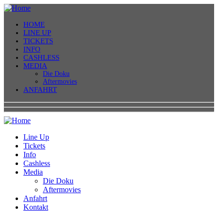
HOME
LINE UP
TICKETS
INFO
CASHLESS
MEDIA
Die Doku
Aftermovies
ANFAHRT
Line Up
Tickets
Info
Cashless
Media
Die Doku
Aftermovies
Anfahrt
Kontakt