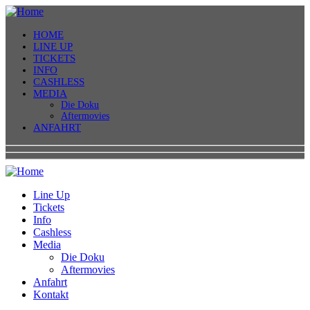
HOME
LINE UP
TICKETS
INFO
CASHLESS
MEDIA
Die Doku
Aftermovies
ANFAHRT
Line Up
Tickets
Info
Cashless
Media
Die Doku
Aftermovies
Anfahrt
Kontakt