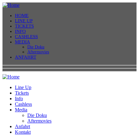
HOME
LINE UP
TICKETS
INFO
CASHLESS
MEDIA
Die Doku
Aftermovies
ANFAHRT
Line Up
Tickets
Info
Cashless
Media
Die Doku
Aftermovies
Anfahrt
Kontakt