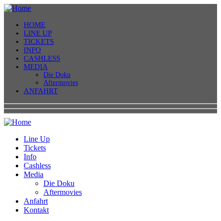
HOME
LINE UP
TICKETS
INFO
CASHLESS
MEDIA
Die Doku
Aftermovies
ANFAHRT
Line Up
Tickets
Info
Cashless
Media
Die Doku
Aftermovies
Anfahrt
Kontakt