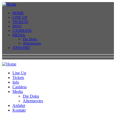
HOME
LINE UP
TICKETS
INFO
CASHLESS
MEDIA
Die Doku
Aftermovies
ANFAHRT
Line Up
Tickets
Info
Cashless
Media
Die Doku
Aftermovies
Anfahrt
Kontakt