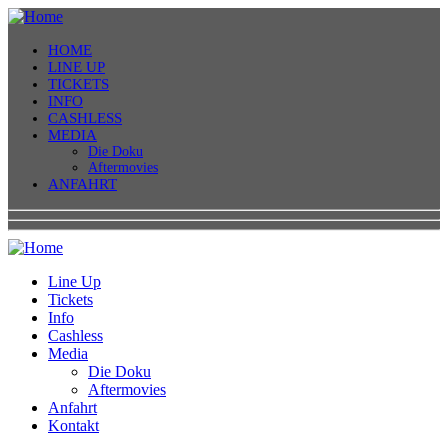
HOME
LINE UP
TICKETS
INFO
CASHLESS
MEDIA
Die Doku
Aftermovies
ANFAHRT
Line Up
Tickets
Info
Cashless
Media
Die Doku
Aftermovies
Anfahrt
Kontakt