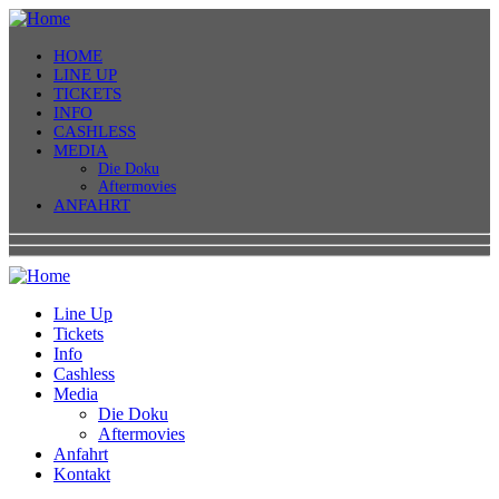
HOME
LINE UP
TICKETS
INFO
CASHLESS
MEDIA
Die Doku
Aftermovies
ANFAHRT
Line Up
Tickets
Info
Cashless
Media
Die Doku
Aftermovies
Anfahrt
Kontakt