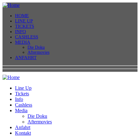
HOME
LINE UP
TICKETS
INFO
CASHLESS
MEDIA
Die Doku
Aftermovies
ANFAHRT
Line Up
Tickets
Info
Cashless
Media
Die Doku
Aftermovies
Anfahrt
Kontakt