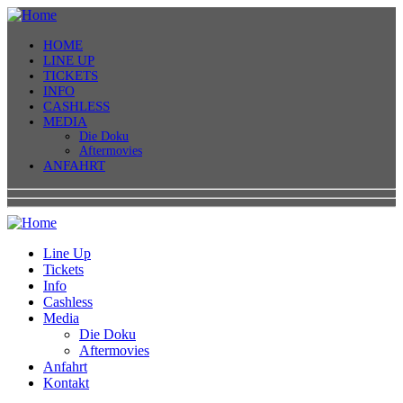
HOME
LINE UP
TICKETS
INFO
CASHLESS
MEDIA
Die Doku
Aftermovies
ANFAHRT
Line Up
Tickets
Info
Cashless
Media
Die Doku
Aftermovies
Anfahrt
Kontakt