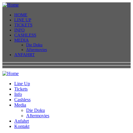
HOME
LINE UP
TICKETS
INFO
CASHLESS
MEDIA
Die Doku
Aftermovies
ANFAHRT
Line Up
Tickets
Info
Cashless
Media
Die Doku
Aftermovies
Anfahrt
Kontakt