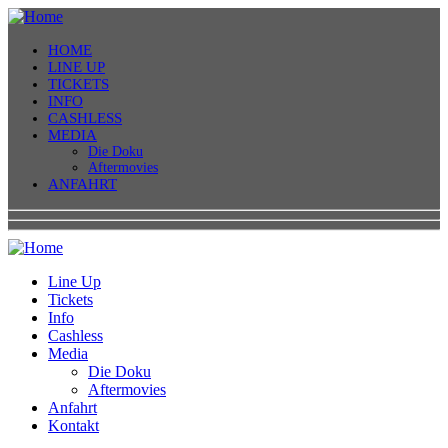
HOME
LINE UP
TICKETS
INFO
CASHLESS
MEDIA
Die Doku
Aftermovies
ANFAHRT
Line Up
Tickets
Info
Cashless
Media
Die Doku
Aftermovies
Anfahrt
Kontakt