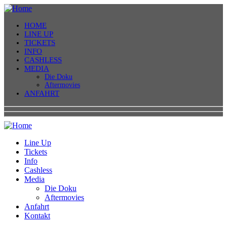
HOME
LINE UP
TICKETS
INFO
CASHLESS
MEDIA
Die Doku
Aftermovies
ANFAHRT
Line Up
Tickets
Info
Cashless
Media
Die Doku
Aftermovies
Anfahrt
Kontakt