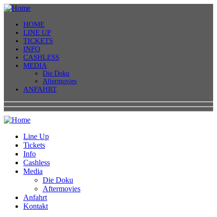
HOME
LINE UP
TICKETS
INFO
CASHLESS
MEDIA
Die Doku
Aftermovies
ANFAHRT
Line Up
Tickets
Info
Cashless
Media
Die Doku
Aftermovies
Anfahrt
Kontakt