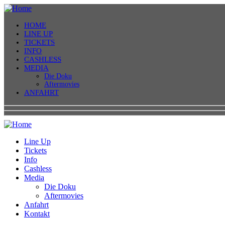
HOME
LINE UP
TICKETS
INFO
CASHLESS
MEDIA
Die Doku
Aftermovies
ANFAHRT
Line Up
Tickets
Info
Cashless
Media
Die Doku
Aftermovies
Anfahrt
Kontakt