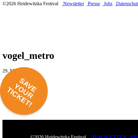
©2026 Heidewitzka Festival
Newsletter
Presse
Jobs
Datenschut
vogel_metro
29. März 2024 -
SAVE
YOUR
TICKET!
NEWSLETTER
PR
©2026 Heidewitzka Festival