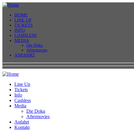
HOME
LINE UP
TICKETS
INFO
CASHLESS
MEDIA
Die Doku
Aftermovies
ANFAHRT
Line Up
Tickets
Info
Cashless
Media
Die Doku
Aftermovies
Anfahrt
Kontakt