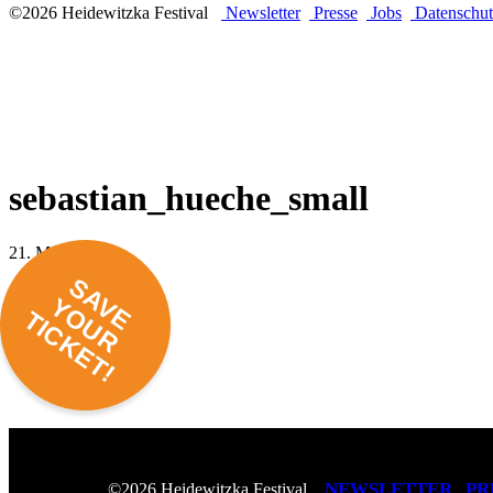
©2026 Heidewitzka Festival
Newsletter
Presse
Jobs
Datenschut
sebastian_hueche_small
21. März 2017 -
SAVE
YOUR
TICKET!
NEWSLETTER
PR
©2026 Heidewitzka Festival