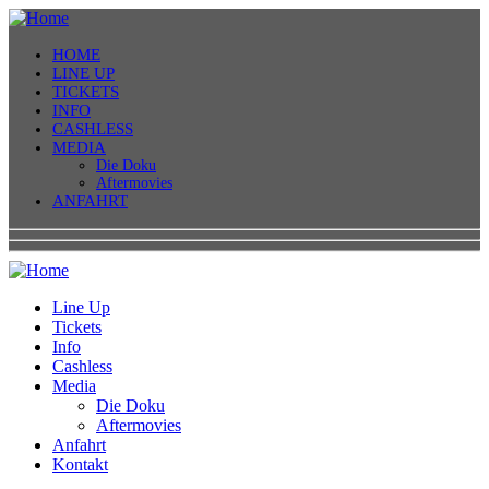
HOME
LINE UP
TICKETS
INFO
CASHLESS
MEDIA
Die Doku
Aftermovies
ANFAHRT
Line Up
Tickets
Info
Cashless
Media
Die Doku
Aftermovies
Anfahrt
Kontakt