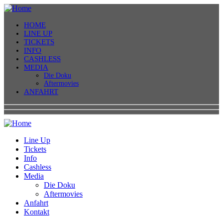
HOME
LINE UP
TICKETS
INFO
CASHLESS
MEDIA
Die Doku
Aftermovies
ANFAHRT
Line Up
Tickets
Info
Cashless
Media
Die Doku
Aftermovies
Anfahrt
Kontakt