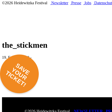
©2026 Heidewitzka Festival
Newsletter
Presse
Jobs
Datenschut
the_stickmen
19. Februar 2020 -
SAVE
YOUR
TICKET!
NEWSLETTER
PR
©2026 Heidewitzka Festival