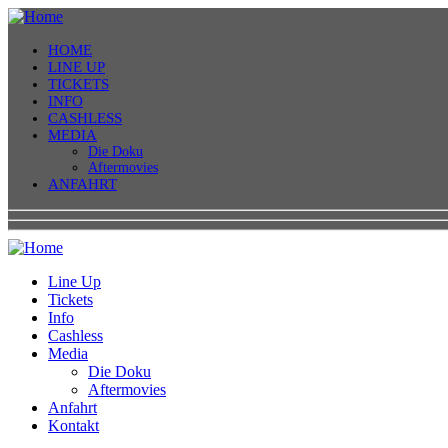
HOME
LINE UP
TICKETS
INFO
CASHLESS
MEDIA
Die Doku
Aftermovies
ANFAHRT
Line Up
Tickets
Info
Cashless
Media
Die Doku
Aftermovies
Anfahrt
Kontakt