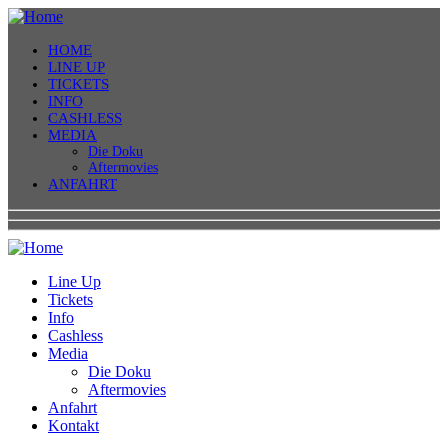
HOME
LINE UP
TICKETS
INFO
CASHLESS
MEDIA
Die Doku
Aftermovies
ANFAHRT
Line Up
Tickets
Info
Cashless
Media
Die Doku
Aftermovies
Anfahrt
Kontakt