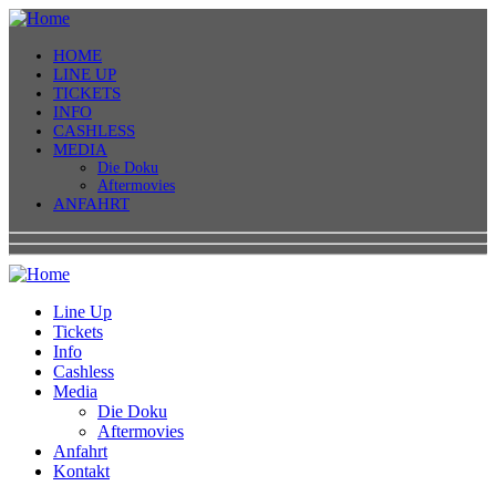
HOME
LINE UP
TICKETS
INFO
CASHLESS
MEDIA
Die Doku
Aftermovies
ANFAHRT
Line Up
Tickets
Info
Cashless
Media
Die Doku
Aftermovies
Anfahrt
Kontakt