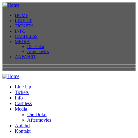
HOME
LINE UP
TICKETS
INFO
CASHLESS
MEDIA
Die Doku
Aftermovies
ANFAHRT
Line Up
Tickets
Info
Cashless
Media
Die Doku
Aftermovies
Anfahrt
Kontakt