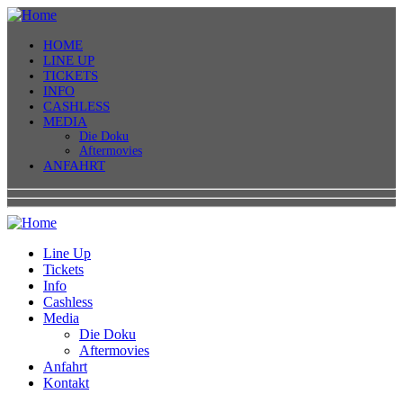
HOME
LINE UP
TICKETS
INFO
CASHLESS
MEDIA
Die Doku
Aftermovies
ANFAHRT
Line Up
Tickets
Info
Cashless
Media
Die Doku
Aftermovies
Anfahrt
Kontakt